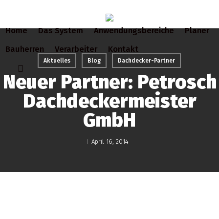
Skip
to
Home
Das System
Anwendungsbereiche
Planer
main
content
Bauherren
Verarbeiter
Kontakt
Aktuelles
Blog
Dachdecker-Partner
search
Neuer Partner: Petrosch
Dachdeckermeister
GmbH
April 16, 2014