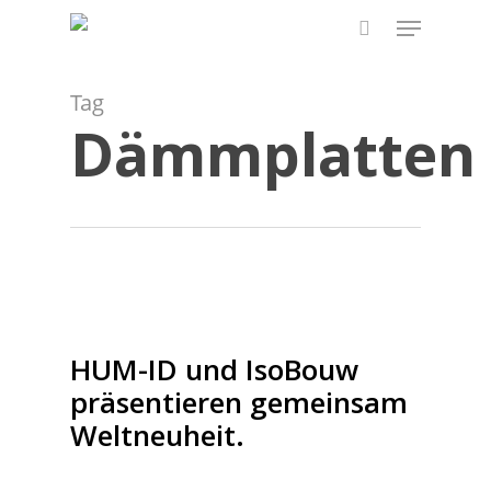
Skip
Menu
to
search
main
content
Tag
Dämmplatten
HUM-ID und IsoBouw
präsentieren gemeinsam
Weltneuheit.