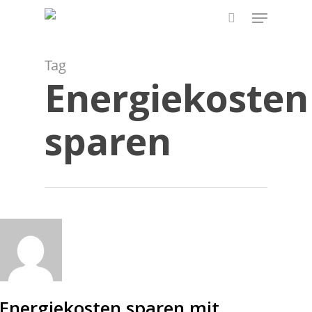
Skip
Menu
to
search
main
content
Tag
Energiekosten
sparen
Energiekosten sparen mit