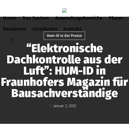
Skip
to
Home
Das System
Anwendungsbereiche
Planer
main
content
Bauherren
Verarbeiter
Kontakt
Hum-ID in der Presse
search
“Elektronische
Dachkontrolle aus der
Luft”: HUM-ID in
Fraunhofers Magazin für
Bausachverständige
Januar 3, 2022