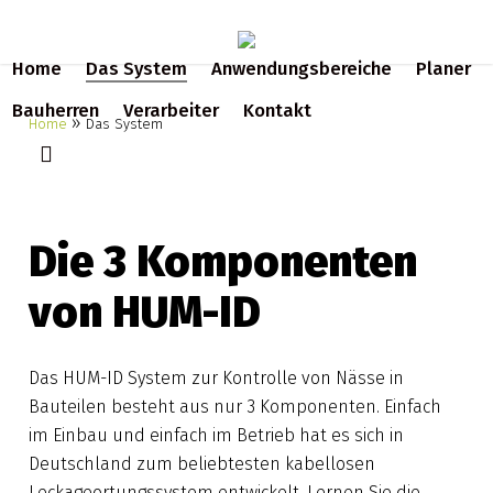
Skip
to
Home
Das System
Anwendungsbereiche
Planer
main
content
Bauherren
Verarbeiter
Kontakt
»
Home
Das System
search
Die 3 Komponenten
von HUM-ID
Das HUM-ID System zur Kontrolle von Nässe in
Bauteilen besteht aus nur 3 Komponenten. Einfach
im Einbau und einfach im Betrieb hat es sich in
Deutschland zum beliebtesten kabellosen
Leckageortungssystem entwickelt. Lernen Sie die