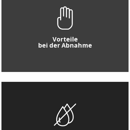
Rechtssichere Qualitätskontrolle
von Dachdeckern und Fremdgewerken
Vorteile
bei der Abnahme
Kostensenkung durch Früherkennung
von Leckagen und direkte Ausbesserung