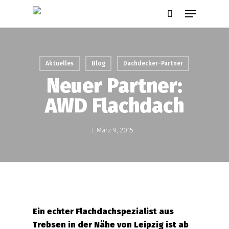
Skip
Menu
to
search
main
content
Aktuelles
Blog
Dachdecker-Partner
Neuer Partner:
AWD Flachdach
März 9, 2015
Ein echter Flachdachspezialist aus
Trebsen in der Nähe von Leipzig ist ab