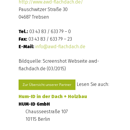
http://www.awd-flachdach.de/
Pauschwitzer Straße 30
04687 Trebsen
Tel.:
03 43 83 / 633 79 – 0
Fax:
03 43 83 / 633 79 – 23
E-Mail:
info@awd-flachdach.de
Bildquelle: Screenshot Webseite awd-
flachdach.de (03/2015)
Lesen Sie auch:
Zur Übersicht unserer Partner
Hum-ID in der Dach + Holzbau
HUM-ID GmbH
Chausseestraße 107
10115 Berlin