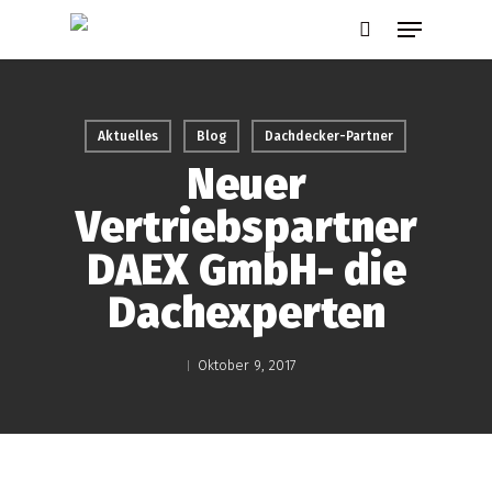
Skip
Menu
to
search
main
content
Aktuelles
Blog
Dachdecker-Partner
Neuer
Vertriebspartner
DAEX GmbH- die
Dachexperten
Oktober 9, 2017