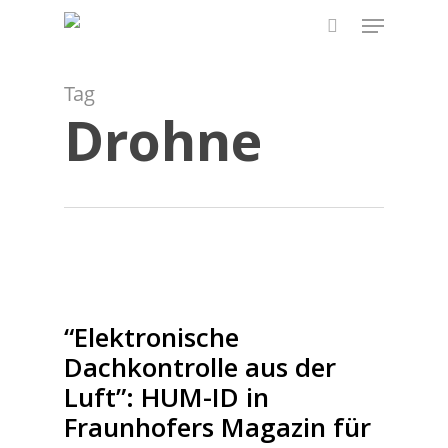
Skip
Menu
to
search
main
content
Tag
Drohne
“Elektronische
Dachkontrolle aus der
Luft”: HUM-ID in
Fraunhofers Magazin für