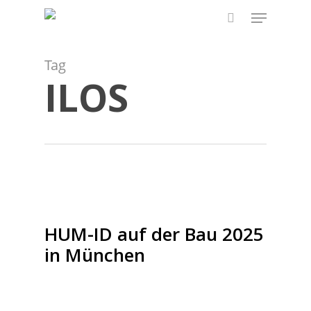
Skip
Menu
to
search
main
content
Tag
ILOS
HUM-ID auf der Bau 2025
in München