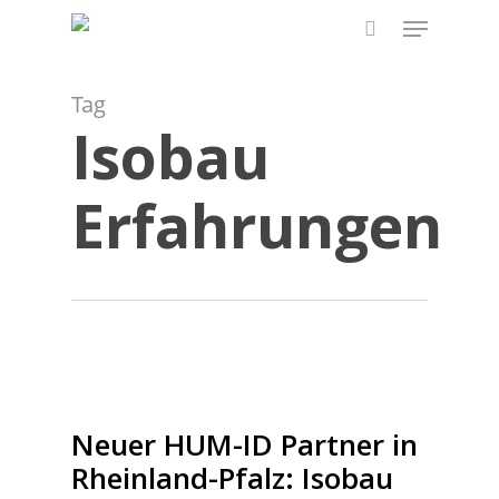
Skip
Menu
to
search
main
content
Tag
Isobau
Erfahrungen
Neuer HUM-ID Partner in
Rheinland-Pfalz: Isobau