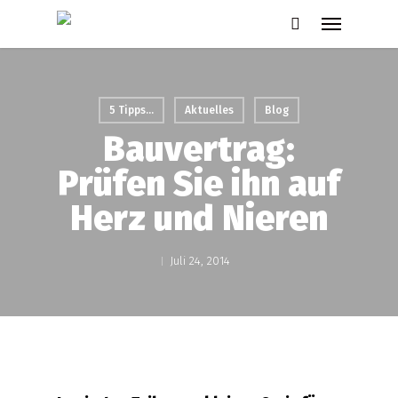
Skip
Menu
to
search
main
content
5 Tipps...
Aktuelles
Blog
Bauvertrag:
Prüfen Sie ihn auf
Herz und Nieren
Juli 24, 2014