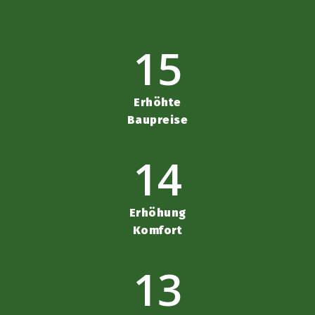
15
Erhöhte
Baupreise
14
Erhöhung
Komfort
13