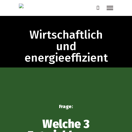
Skip
Menu
to
search
main
content
Wirtschaftlich
und
energieeffizient
Frage:
Welche 3