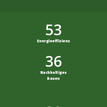
53
Energieeffizienz
36
Nachhaltiges
Bauen