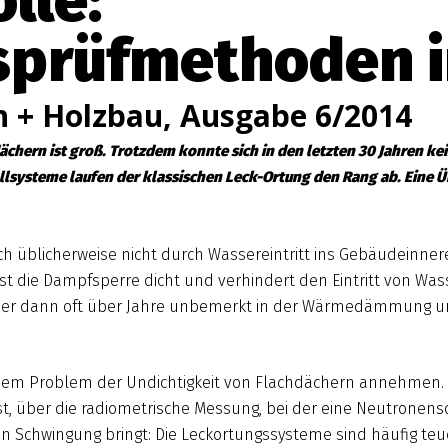
lle:
sprüfmethoden i
h + Holzbau, Ausgabe 6/2014
dächern ist groß. Trotzdem konnte sich in den letzten 30 Jahren k
lsysteme laufen der klassischen Leck-Ortung den Rang ab. Eine Ü
ch üblicherweise nicht durch Wassereintritt ins Gebäudeinne
t die Dampfsperre dicht und verhindert den Eintritt von Wa
asser dann oft über Jahre unbemerkt in der Wärmedämmung u
ch dem Problem der Undichtigkeit von Flachdächern annehmen
t, über die radiometrische Messung, bei der eine Neutronen
 Schwingung bringt: Die Leckortungssysteme sind häufig teue