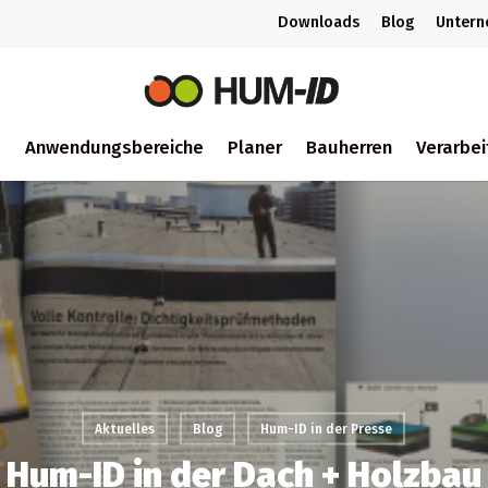
Downloads
Blog
Unter
m
Anwendungsbereiche
Planer
Bauherren
Verarbei
ch
Aktuelles
Blog
Hum-ID in der Presse
Hum-ID in der Dach + Holzbau