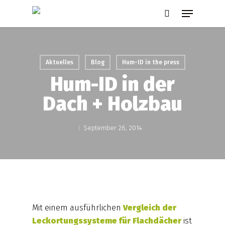
Skip
Menu
to
search
main
content
Aktuelles
Blog
Hum-ID in the press
Hum-ID in der
Dach + Holzbau
September 26, 2014
Mit einem ausführlichen
Vergleich der
Leckortungssysteme für Flachdächer
ist