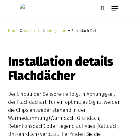
Skip
Menu
to
search
main
content
»
»
»
Home
Architects
Integration
Flachdach Detail
Installation details
Flachdächer
Der Einbau der Sensoren erfolgt in Abhängigkeit
der Flachdachart. Für ein optimales Signal werden
die Chips entweder stehend in der
Wärmedämmung (Warmdach, Gründach,
Retentionsdach) oder liegend auf Vlies (Kaltdach,
Umkehrdach) verbaut. Hier finden Sie die