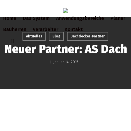
Skip
to
Home
Das System
Anwendungsbereiche
Planer
main
content
Bauherren
Verarbeiter
Kontakt
Aktuelles
Blog
Dachdecker-Partner
search
Neuer Partner: AS Dach
Januar 14, 2015