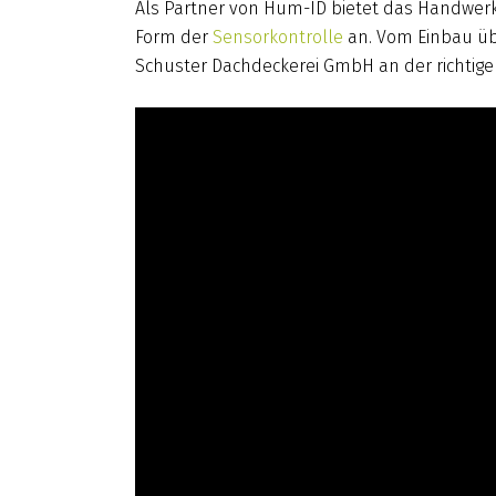
Als Partner von Hum-ID bietet das Handwerk
Form der
Sensorkontrolle
an. Vom Einbau übe
Schuster Dachdeckerei GmbH an der richtige