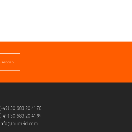
e senden
(+49) 30 683 20 41 70
(+49) 30 683 20 41 99
info@hum-id.com