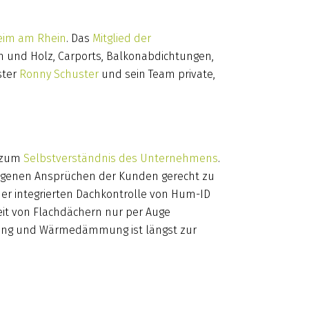
eim am Rhein
. Das
Mitglied der
n und Holz, Carports, Balkonabdichtungen,
ster
Ronny Schuster
und sein Team private,
i zum
Selbstverständnis des Unternehmens
.
iegenen Ansprüchen der Kunden gerecht zu
der integrierten Dachkontrolle von Hum-ID
eit von Flachdächern nur per Auge
chtung und Wärmedämmung ist längst zur