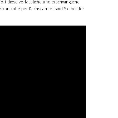
rt diese verlässliche und erschwingliche
tskontrolle per Dachscanner sind Sie bei der