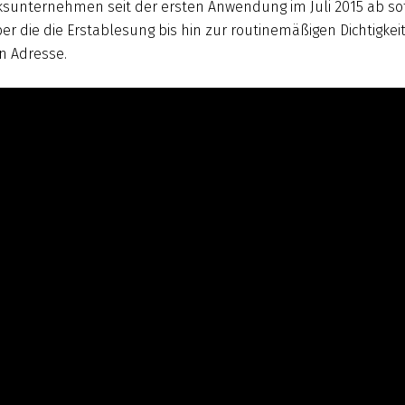
sunternehmen seit der ersten Anwendung im Juli 2015 ab sofo
r die die Erstablesung bis hin zur routinemäßigen Dichtigkei
n Adresse.