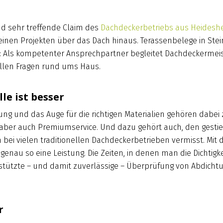
nd sehr treffende Claim des
Dachdeckerbetriebs aus Heidesh
einen Projekten über das Dach hinaus. Terassenbelege in Stei
 Als kompetenter Ansprechpartner begleitet Dachdeckermei
allen Fragen rund ums Haus.
le ist besser
ung und das Auge für die richtigen Materialien gehören dabe
i aber auch Premiumservice. Und dazu gehört auch, den gest
ei vielen traditionellen Dachdeckerbetrieben vermisst. Mit 
enau so eine Leistung. Die Zeiten, in denen man die Dichtigk
rgestützte – und damit zuverlässige – Überprüfung von Abdi
r