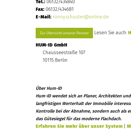
Tel.:
06132/434840
Fax:
06132/434681
E-Mail:
ronny.schuster@online.de
Lesen Sie auch:
H
Zur Übersicht unserer Partner
HUM-ID GmbH
Chausseestraße 107
10115 Berlin
Über Hum-ID
Hum-ID wendet sich an Planer, Architekten und 
langfristigen Werterhalt der Immobilie interes
Kontrolle bei der Abnahme, sondern auch als ef
das Gütesiegel für das moderne Flachdach.
Erfahren Sie mehr über unser System
|
W