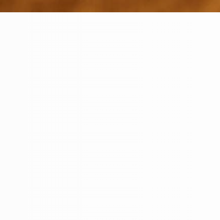
Unter dem Markennamen
HUM
Services
-ID