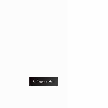
zertifizierten Partner umfassende Unterstüt
Installation, Kontrolle und Wartung Ihrer Da
lückenlose Nässeüberwachung und nachhal
Beispiel: Die
KDS Leckortung
aus Berlin
(me
Fachgerechte Einweisung und
Rege
Unterstützung beim Einbau
zur l
der
HUM
Sensoren
Quali
-ID
Elektronische Nässedetektion
Frühz
für eine präzise
Behe
Feuchtigkeitskontrolle
Schw
Dokumentation aller
Detai
erfassten Daten für
mit
maximale Transparenz
Hand
Anfrage senden