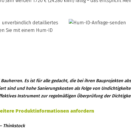
o Jahr werden 1.720 € (24.280 kWh) fällig – das entspricht 
unverbindlich detailliertes
en Sie mit einem Hum-ID
Bauherren. Es ist für alle gedacht, die bei ihren Bauprojekten a
siert sind und hohe Sanierungskosten als Folge von Undichtigkeit
fektives Instrument zur regelmäßigen Überprüfung der Dichtigkei
eitere Produktinformationen anfordern
– Thinkstock