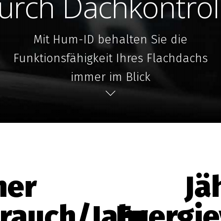
urch Dachkontrol
Mit Hum-ID behalten Sie die
Funktionsfähigkeit Ihres Flachdachs
immer im Blick
her
Jä
rauch/Jahr
Energie