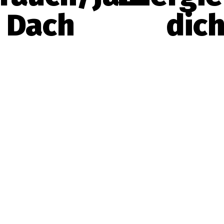
 Dach
dic