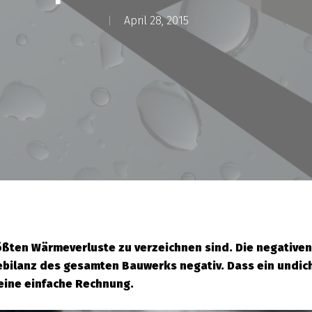
April 28, 2015
rößten Wärmeverluste zu verzeichnen sind. Die negativ
iebilanz des gesamten Bauwerks negativ. Dass ein undi
eine einfache Rechnung.