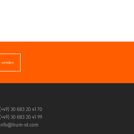
e senden
(+49) 30 683 20 41 70
(+49) 30 683 20 41 99
info@hum-id.com