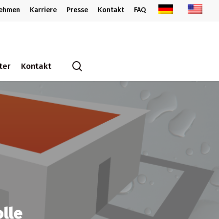
nehmen
Karriere
Presse
Kontakt
FAQ
search
ter
Kontakt
olle