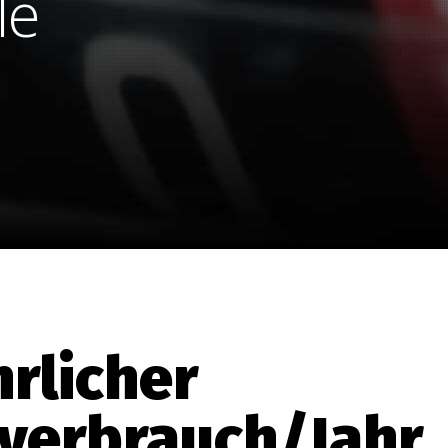
le
hrlicher
verbrauch/Jahr