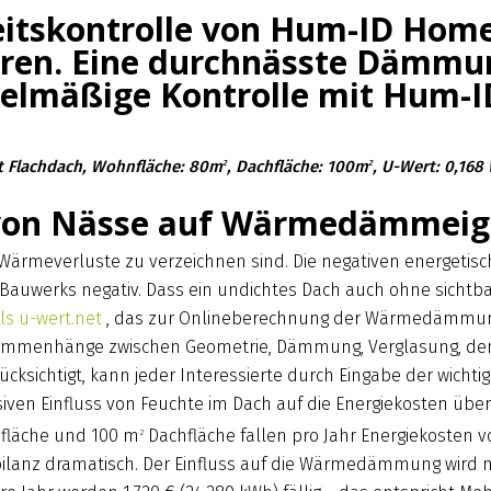
eitskontrolle von Hum-ID Home
aren. Eine durchnässte Dämmu
gelmäßige Kontrolle mit Hum-ID
t Flachdach, Wohnfläche: 80m
, Dachfläche: 100m
, U-Wert: 0,16
2
2
s von Nässe auf Wärmedämmei
n Wärmeverluste zu verzeichnen sind. Die negativen energeti
 Bauwerks negativ. Dass ein undichtes Dach auch ohne sichtb
ls u-wert.net
, das zur Onlineberechnung der Wärmedämmu
sammenhänge zwischen Geometrie, Dämmung, Verglasung, d
ksichtigt, kann jeder Interessierte durch Eingabe der wicht
ven Einfluss von Feuchte im Dach auf die Energiekosten über
fläche und 100 m
Dachfläche fallen pro Jahr Energiekosten von
2
iebilanz dramatisch. Der Einfluss auf die Wärmedämmung wird