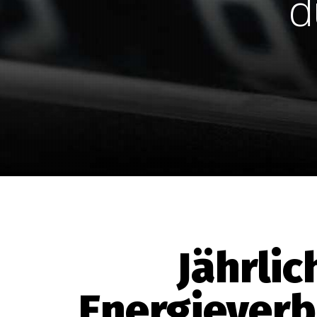
d
Jährlic
Energieverb