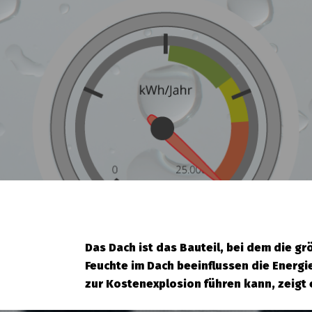
Das Dach ist das Bauteil, bei dem die g
Feuchte im Dach beeinflussen die Energ
zur Kostenexplosion führen kann, zeigt 