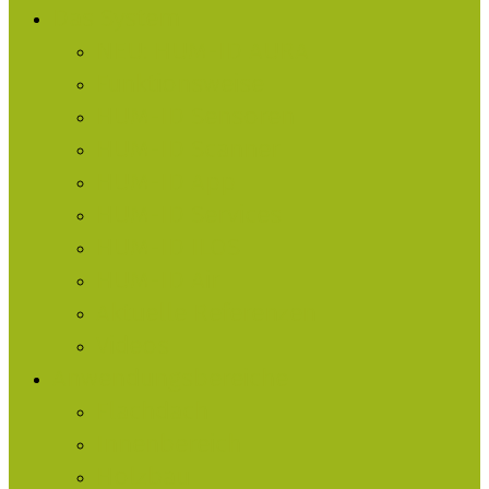
Menu
Das System
NEU: HUM-ID AURA
Funktionsweise
HUM-ID Sensoren
HUM-ID Scanner
HUM-ID App
HUM-ID Services
HUM-ID ILOS
HUM-ID Air
Aktuelle Referenzen
Videos
Anwendungsbereiche
Flachdach
Innenbereich
Holzbau