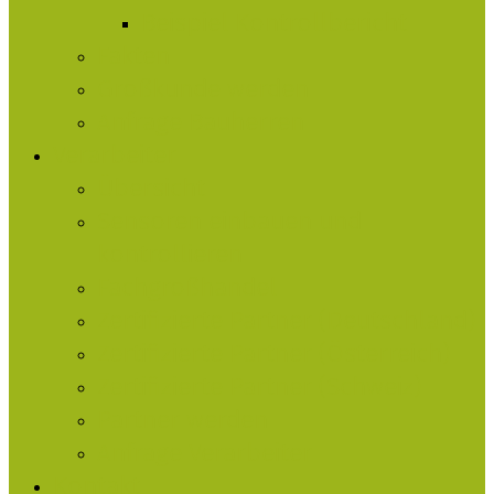
Beispiel Kontrollbericht
Fakten
Großkunde werden
Anfrage Bauherren
Verarbeiter
Übersicht
Sensoren einbauen und
kontrollieren
Fachgroßhandel
Zertifizierte Partner (Deutschland)
Zertifizierte Partner (Österreich)
Zertifizierte Partner (Schweiz)
Partner werden
Anfrage Verarbeiter
Kontakt