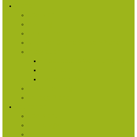
Planer
Übersicht
Planung
Kalkulation
NEU: Der Online Sensor-Planer
Integration
Einbaudetails Wand und Holz
Einbaudetails Boden
Flachdach Detail
Ausschreibung
Anfrage Planer
Bauherren
Übersicht
Grundlagen
Betrieb