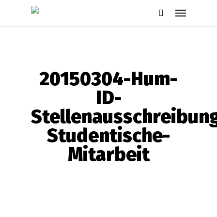
Skip
Menu
to
search
main
content
20150304-Hum-
ID-
Stellenausschreibun
Studentische-
Mitarbeit