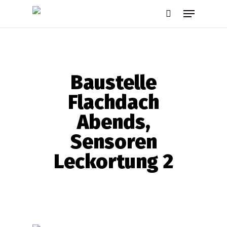
Skip
Menu
to
search
main
content
Baustelle
Flachdach
Abends,
Sensoren
Leckortung 2