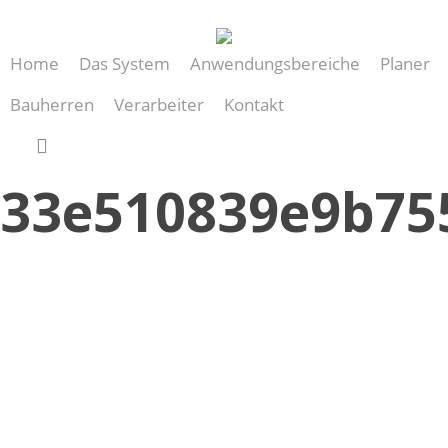
Skip
to
Home
Das System
Anwendungsbereiche
Planer
main
content
Bauherren
Verarbeiter
Kontakt
search
33e510839e9b75