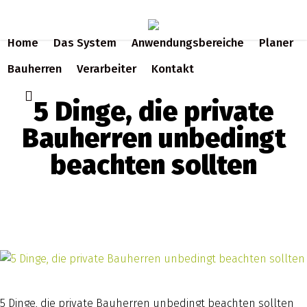
Skip
to
Home
Das System
Anwendungsbereiche
Planer
main
content
Bauherren
Verarbeiter
Kontakt
search
5 Dinge, die private
Bauherren unbedingt
beachten sollten
5 Dinge, die private Bauherren unbedingt beachten sollten