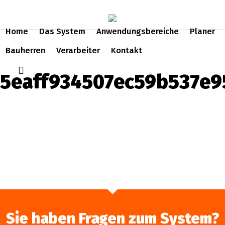
Skip
to
Home
Das System
Anwendungsbereiche
Planer
main
content
Bauherren
Verarbeiter
Kontakt
search
5eaff934507ec59b537e9
Sie haben Fragen zum System?