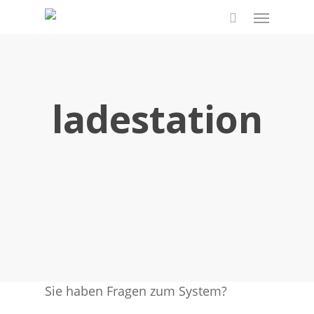
Skip
Menu
to
search
main
content
ladestation
Sie haben Fragen zum System?