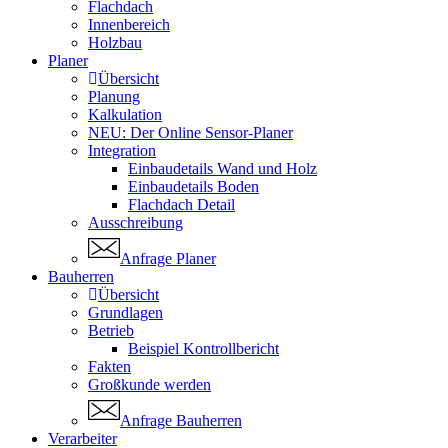
Flachdach
Innenbereich
Holzbau
Planer
Übersicht
Planung
Kalkulation
NEU: Der Online Sensor-Planer
Integration
Einbaudetails Wand und Holz
Einbaudetails Boden
Flachdach Detail
Ausschreibung
Anfrage Planer
Bauherren
Übersicht
Grundlagen
Betrieb
Beispiel Kontrollbericht
Fakten
Großkunde werden
Anfrage Bauherren
Verarbeiter