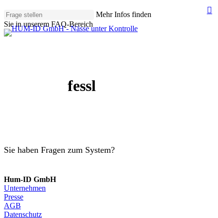
Skip
s
Mehr Infos finden
to
Sie in unserem FAQ-Bereich
main
Close
content
Search
fessl
Sie haben Fragen zum System?
Anfrage senden
Hum-ID GmbH
Unternehmen
Presse
AGB
Datenschutz