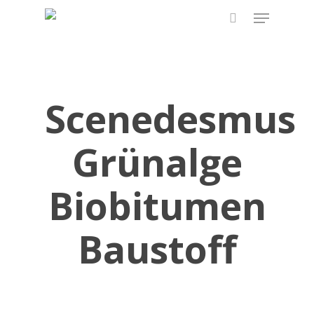
Skip
Menu
to
search
main
content
Scenedesmus
Grünalge
Biobitumen
Baustoff