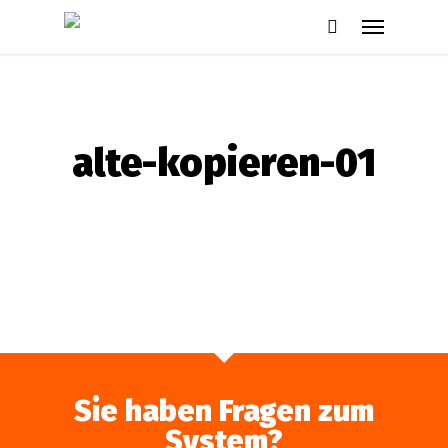
Skip
Menu
to
search
main
content
alte-kopieren-01
Sie haben Fragen zum
System?