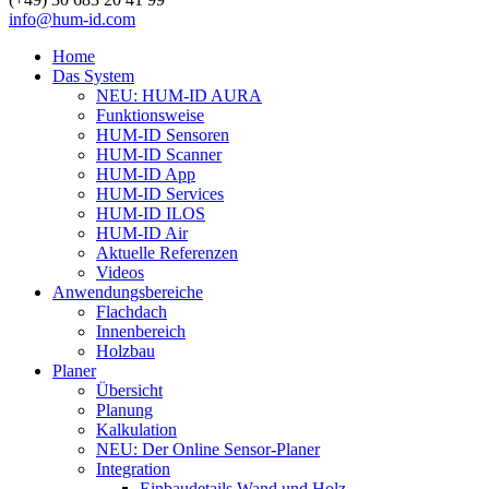
info@hum-id.com
Close
Home
Menu
Das System
NEU: HUM-ID AURA
Funktionsweise
HUM-ID Sensoren
HUM-ID Scanner
HUM-ID App
HUM-ID Services
HUM-ID ILOS
HUM-ID Air
Aktuelle Referenzen
Videos
Anwendungsbereiche
Flachdach
Innenbereich
Holzbau
Planer
Übersicht
Planung
Kalkulation
NEU: Der Online Sensor-Planer
Integration
Einbaudetails Wand und Holz