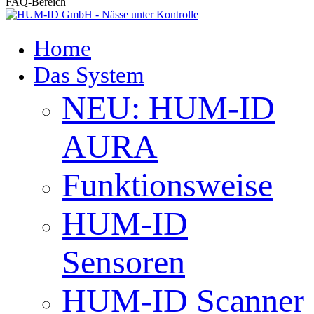
FAQ-Bereich
Close
Search
search
Menu
Home
Das System
NEU: HUM-ID
AURA
Funktionsweise
HUM-ID
Sensoren
HUM-ID Scanner