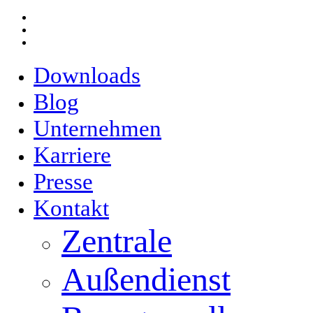
Skip
facebook
to
youtube
main
email
content
Downloads
Blog
Unternehmen
Karriere
Presse
Kontakt
Zentrale
Außendienst