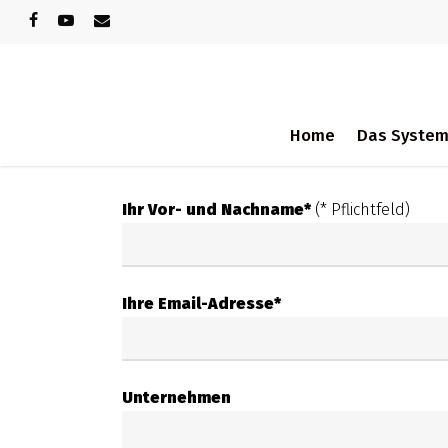
Skip
facebook
youtube
email
to
main
content
Home
Das Syste
Mehr Infos finden Sie in unserem FAQ-Berei
Ihr Vor- und Nachname*
(* Pflichtfeld)
Ihre Email-Adresse*
Unternehmen