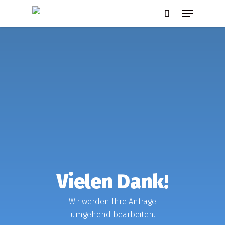
Skip
Menu
to
search
main
content
Vielen Dank!
Wir werden Ihre Anfrage
umgehend bearbeiten.