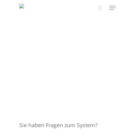
Skip
Menu
to
search
main
content
Sie haben Fragen zum System?