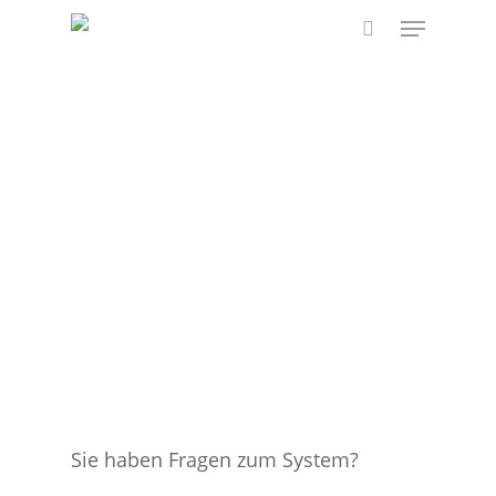
Skip
Menu
to
search
main
content
Sie haben Fragen zum System?