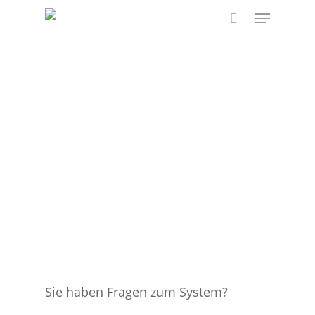
Skip
Menu
to
search
main
content
Sie haben Fragen zum System?