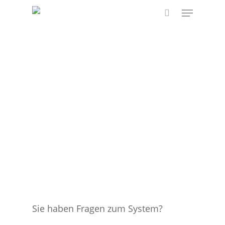
Skip
Menu
to
search
main
content
Sie haben Fragen zum System?