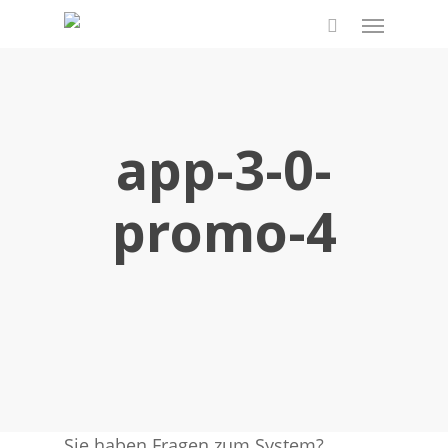
Skip
Menu
to
search
main
content
app-3-0-
promo-4
Sie haben Fragen zum System?