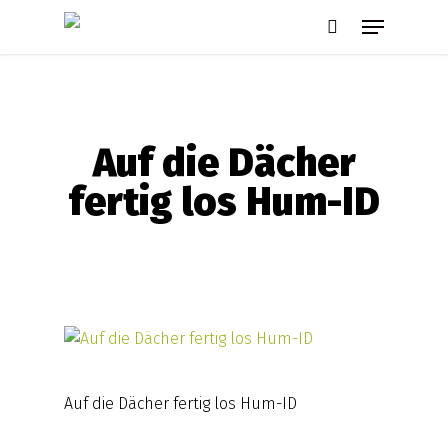
Skip
Menu
to
search
main
content
Auf die Dächer
fertig los Hum-ID
Auf die Dächer fertig los Hum-ID