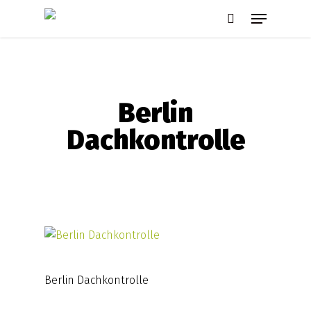
Skip
Menu
to
search
main
content
Berlin
Dachkontrolle
Berlin Dachkontrolle