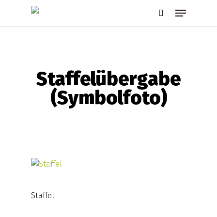
Skip
Menu
to
search
main
content
Staffelübergabe
(Symbolfoto)
Staffel