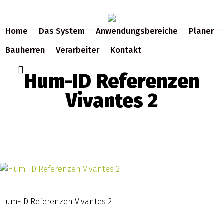
Skip
to
Home
Das System
Anwendungsbereiche
Planer
main
content
Bauherren
Verarbeiter
Kontakt
search
Hum-ID Referenzen
Vivantes 2
Hum-ID Referenzen Vivantes 2