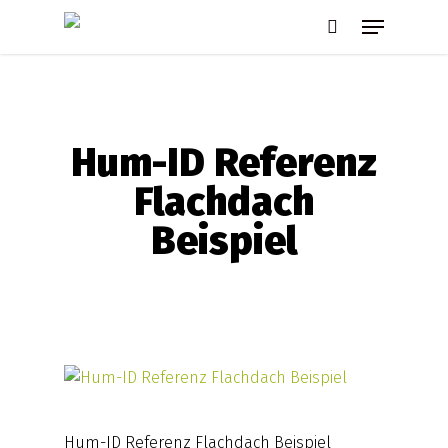
Skip
Menu
to
search
main
content
Hum-ID Referenz
Flachdach
Beispiel
Hum-ID Referenz Flachdach Beispiel