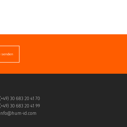
e senden
(+49) 30 683 20 41 70
(+49) 30 683 20 41 99
info@hum-id.com