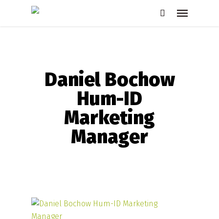
Skip
Menu
to
search
main
content
Daniel Bochow
Hum-ID
Marketing
Manager