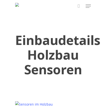
Skip
Menu
to
search
main
content
Einbaudetails
Holzbau
Sensoren