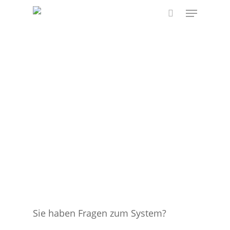
Skip
Menu
to
search
main
content
Sie haben Fragen zum System?