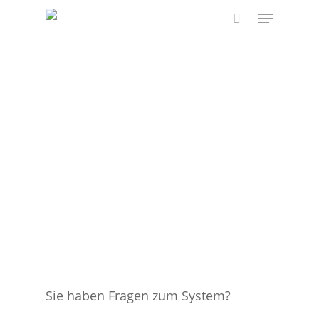
Skip
Menu
to
search
main
content
Sie haben Fragen zum System?