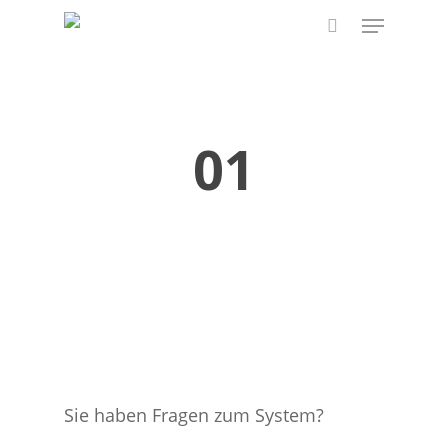
Skip
Menu
to
search
main
content
01
Sie haben Fragen zum System?