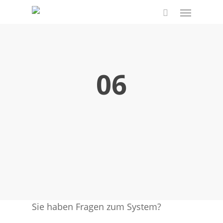
Skip
Menu
to
search
main
content
06
Sie haben Fragen zum System?